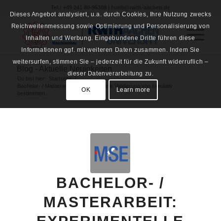
Tel.: +49 241 80-95308 | fsmb@rwth-aachen.de
Dieses Angebot analysiert, u.a. durch Cookies, Ihre Nutzung zwecks
Reichweitenmessung sowie Optimierung und Personalisierung von
Inhalten und Werbung. Eingebundene Dritte führen diese
Informationen ggf. mit weiteren Daten zusammen. Indem Sie
weitersurfen, stimmen Sie – jederzeit für die Zukunft widerruflich –
Blog - Aktuelle Neuigkeiten
dieser Datenverarbeitung zu.
Du bist hier:
Startseite
/
Bachelor- / Masterarbeit: Experimentelle Validierung von simulativ
OK
Learn more
bestimmten...
BACHELOR- /
MASTERARBEIT: