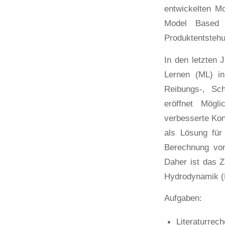
entwickelten M
Model Based S
Produktentsteh
In den letzten 
Lernen (ML) in
Reibungs-, Sch
eröffnet Mögli
verbesserte Kon
als Lösung für
Berechnung von
Daher ist das Z
Hydrodynamik (E
Aufgaben:
Literaturre