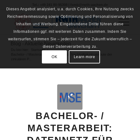
Tel.: +49 241 80-95308 | fsmb@rwth-aachen.de
Dieses Angebot analysiert, u.a. durch Cookies, Ihre Nutzung zwecks
Reichweitenmessung sowie Optimierung und Personalisierung von
Inhalten und Werbung. Eingebundene Dritte führen diese
Informationen ggf. mit weiteren Daten zusammen. Indem Sie
weitersurfen, stimmen Sie – jederzeit für die Zukunft widerruflich –
Blog - Aktuelle Neuigkeiten
dieser Datenverarbeitung zu.
Du bist hier:
Startseite
/
Bachelor- / Masterarbeit: Datennetz für Nachhaltigkeitsattribute der
OK
Learn more
zirkulären P...
BACHELOR- /
MASTERARBEIT: