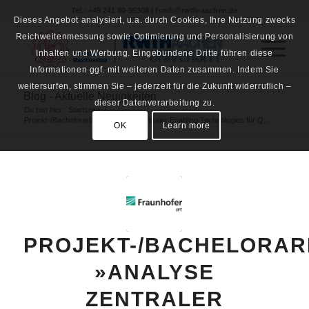
Tel.: +49 241 80-95308 | fsmb@rwth-aachen.de
Dieses Angebot analysiert, u.a. durch Cookies, Ihre Nutzung zwecks
Reichweitenmessung sowie Optimierung und Personalisierung von
Inhalten und Werbung. Eingebundene Dritte führen diese
Informationen ggf. mit weiteren Daten zusammen. Indem Sie
weitersurfen, stimmen Sie – jederzeit für die Zukunft widerruflich –
Blog - Aktuelle Neuigkeiten
dieser Datenverarbeitung zu.
Du bist hier:
Startseite
/
Projekt-/Bachelorarbeit: »Analyse zentraler Enabling Technologies für Q...
OK
Learn more
PROJEKT-/BACHELORARB
»ANALYSE
ZENTRALER