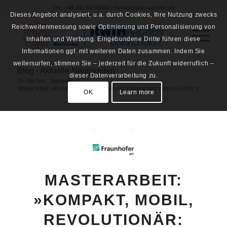
Tel.: +49 241 80-95308 | fsmb@rwth-aachen.de
Dieses Angebot analysiert, u.a. durch Cookies, Ihre Nutzung zwecks
Reichweitenmessung sowie Optimierung und Personalisierung von
Inhalten und Werbung. Eingebundene Dritte führen diese
Informationen ggf. mit weiteren Daten zusammen. Indem Sie
weitersurfen, stimmen Sie – jederzeit für die Zukunft widerruflich –
Blog - Aktuelle Neuigkeiten
dieser Datenverarbeitung zu.
Du bist hier:
Startseite
/
Masterarbeit: »Kompakt, mobil, revolutionär: Dezentrales Lab-on-a-Disc z...
OK
Learn more
MASTERARBEIT:
»KOMPAKT, MOBIL,
REVOLUTIONÄR: