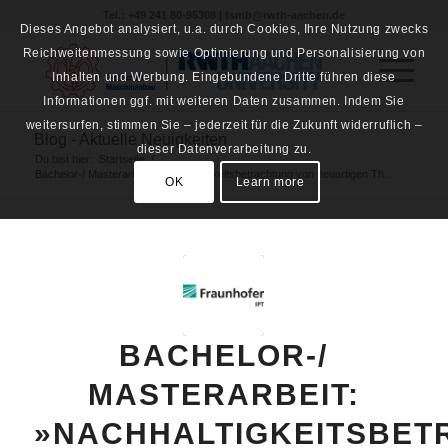
Tel.: +49 241 80-95308 | fsmb@rwth-aachen.de
Dieses Angebot analysiert, u.a. durch Cookies, Ihre Nutzung zwecks
Reichweitenmessung sowie Optimierung und Personalisierung von
Inhalten und Werbung. Eingebundene Dritte führen diese
Informationen ggf. mit weiteren Daten zusammen. Indem Sie
weitersurfen, stimmen Sie – jederzeit für die Zukunft widerruflich –
Blog - Aktuelle Neuigkeiten
dieser Datenverarbeitung zu.
Du bist hier:
Startseite
/
Bachelor-/ Masterarbeit: »Nachhaltigkeitsbetrachtung von neuartigen Th...
OK
Learn more
BACHELOR-/
MASTERARBEIT:
»NACHHALTIGKEITSBE