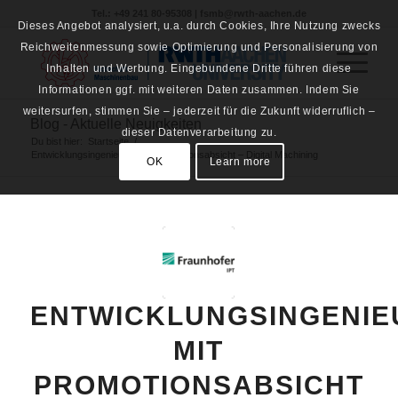
Tel.: +49 241 80-95308 | fsmb@rwth-aachen.de
Dieses Angebot analysiert, u.a. durch Cookies, Ihre Nutzung zwecks
Reichweitenmessung sowie Optimierung und Personalisierung von
Inhalten und Werbung. Eingebundene Dritte führen diese
Informationen ggf. mit weiteren Daten zusammen. Indem Sie
weitersurfen, stimmen Sie – jederzeit für die Zukunft widerruflich –
Blog - Aktuelle Neuigkeiten
dieser Datenverarbeitung zu.
Du bist hier:
Startseite
/
Entwicklungsingenieur*in mit Promotionsabsicht – Digital Machining
OK
Learn more
ENTWICKLUNGSINGENIE
MIT
PROMOTIONSABSICHT