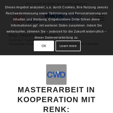
Tel.: +49 241 80-95308 | fsmb@rwth-aachen.de
Dieses Angebot analysiert, u.a. durch Cookies, Ihre Nutzung zwecks
Reichweitenmessung sowie Optimierung und Personalisierung von
Inhalten und Werbung. Eingebundene Dritte führen diese
Informationen ggf. mit weiteren Daten zusammen. Indem Sie
weitersurfen, stimmen Sie – jederzeit für die Zukunft widerruflich –
Blog - Aktuelle Neuigkeiten
dieser Datenverarbeitung zu.
Du bist hier:
Startseite
/
Masterarbeit in Kooperation mit Renk: Konzeptionierung eines Prüfstands ...
OK
Learn more
MASTERARBEIT IN
KOOPERATION MIT
RENK: