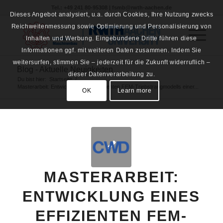
Tel.: +49 241 80-95308 | fsmb@rwth-aachen.de
Dieses Angebot analysiert, u.a. durch Cookies, Ihre Nutzung zwecks
Reichweitenmessung sowie Optimierung und Personalisierung von
Inhalten und Werbung. Eingebundene Dritte führen diese
Informationen ggf. mit weiteren Daten zusammen. Indem Sie
weitersurfen, stimmen Sie – jederzeit für die Zukunft widerruflich –
Blog - Aktuelle Neuigkeiten
dieser Datenverarbeitung zu.
Du bist hier:
Startseite
/
Masterarbeit: Entwicklung eines effizienten FEM-Triebstrangmodells einer...
OK
Learn more
MASTERARBEIT:
ENTWICKLUNG EINES
EFFIZIENTEN FEM-