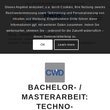
Tel.: +49 241 80-95308 | fsmb@rwth-aachen.de
Dieses Angebot analysiert, u.a. durch Cookies, Ihre Nutzung zwecks
Reichweitenmessung sowie Optimierung und Personalisierung von
Inhalten und Werbung. Eingebundene Dritte führen diese
Informationen ggf. mit weiteren Daten zusammen. Indem Sie
weitersurfen, stimmen Sie – jederzeit für die Zukunft widerruflich –
Blog - Aktuelle Neuigkeiten
dieser Datenverarbeitung zu.
Du bist hier:
Startseite
/
Bachelor- / Masterarbeit: Techno-ökonomische Bewertung gleitgelagerter ...
OK
Learn more
BACHELOR- /
MASTERARBEIT:
TECHNO-