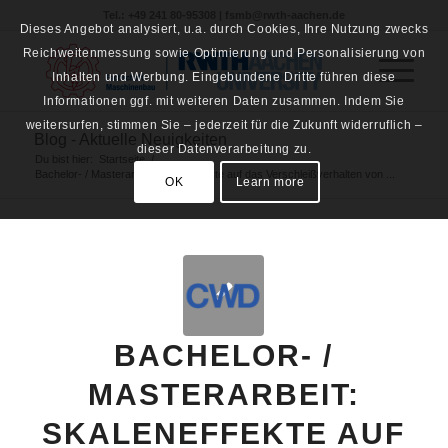
Tel.: +49 241 80-95308 | fsmb@rwth-aachen.de
Dieses Angebot analysiert, u.a. durch Cookies, Ihre Nutzung zwecks
Reichweitenmessung sowie Optimierung und Personalisierung von
Inhalten und Werbung. Eingebundene Dritte führen diese
Informationen ggf. mit weiteren Daten zusammen. Indem Sie
weitersurfen, stimmen Sie – jederzeit für die Zukunft widerruflich –
Blog - Aktuelle Neuigkeiten
dieser Datenverarbeitung zu.
Du bist hier:
Startseite
/
Bachelor- / Masterarbeit: Skaleneffekte auf das Verschleißverhalten von ...
OK
Learn more
BACHELOR- /
MASTERARBEIT:
SKALENEFFEKTE AUF