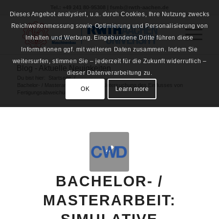
Tel.: +49 241 80-95308 | fsmb@rwth-aachen.de
Dieses Angebot analysiert, u.a. durch Cookies, Ihre Nutzung zwecks
Reichweitenmessung sowie Optimierung und Personalisierung von
Inhalten und Werbung. Eingebundene Dritte führen diese
Informationen ggf. mit weiteren Daten zusammen. Indem Sie
weitersurfen, stimmen Sie – jederzeit für die Zukunft widerruflich –
Blog - Aktuelle Neuigkeiten
dieser Datenverarbeitung zu.
Du bist hier:
Startseite
/
Bachelor- / Masterarbeit: Simulative Untersuchung des Einflusses von
OK
Learn more
Fertigungsabweichungen...
BACHELOR- /
MASTERARBEIT: