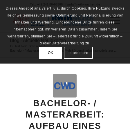
Tel.: +49 241 80-95308 | fsmb@rwth-aachen.de
Dieses Angebot analysiert, u.a. durch Cookies, Ihre Nutzung zwecks
Reichweitenmessung sowie Optimierung und Personalisierung von
Inhalten und Werbung. Eingebundene Dritte führen diese
Informationen ggf. mit weiteren Daten zusammen. Indem Sie
weitersurfen, stimmen Sie – jederzeit für die Zukunft widerruflich –
Blog - Aktuelle Neuigkeiten
dieser Datenverarbeitung zu.
Du bist hier:
Startseite
/
Bachelor- / Masterarbeit: Aufbau eines Mehrkörpersimulationsmodells zur ...
OK
Learn more
BACHELOR- /
MASTERARBEIT:
AUFBAU EINES