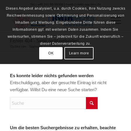
Tel.: +49 241 80-95308 | fsmb@rwth-aachen.de
Dieses Angebot analysiert, u.a. durch Cookies, Ihre Nutzung zwecks
Reichweitenmessung sowie Optimierung und Personalisierung von
Inhalten und Werbung. Eingebundene Dritte führen diese
Informationen ggf. mit weiteren Daten zusammen. Indem Sie
weitersurfen, stimmen Sie – jederzeit für die Zukunft widerruflich –
Fehler 404 - Seite nicht gefunden
dieser Datenverarbeitung zu.
Du bist hier:
Startseite
/
OK
Learn more
Es konnte leider nichts gefunden werden
Entschuldigung, aber der gesuchte Eintrag ist nicht
verfügbar. Willst Du eine neue Suche starten?
Um die besten Suchergebnisse zu erhalten, beachte