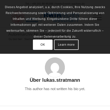
Tel.: +49 241 80-95308 | fsmb@rwth-aachen.de
Dieses Angebot analysiert, u.a. durch Cookies, Ihre Nutzung zwecks
Reichweitenmessung sowie Optimierung und Personalisierung von
Inhalten und Werbung. Eingebundene Dritte führen diese
Informationen ggf. mit weiteren Daten zusammen. Indem Sie
weitersurfen, stimmen Sie – jederzeit für die Zukunft widerruflich –
Autorenarchiv für: lukas.stratmann
dieser Datenverarbeitung zu.
Du bist hier:
Startseite
/
lukas.stratmann
OK
Learn more
Über
lukas.stratmann
This author has not written his bio yet.