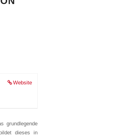
N L
Website
as grundlegende
ildet dieses in