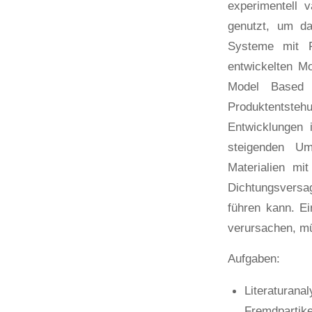
experimentell 
genutzt, um da
Systeme mit F
entwickelten M
Model Based S
Produktentsteh
Entwicklungen 
steigenden Um
Materialien mit
Dichtungsversa
führen kann. Ei
verursachen, mü
Aufgaben:
Literaturana
Fremdpartike