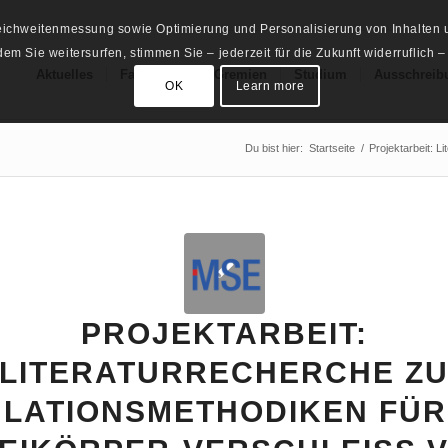
Reichweitenmessung sowie Optimierung und Personalisierung von Inhalten u
m Sie weitersurfen, stimmen Sie – jederzeit für die Zukunft widerruflich –
Aktuelles
Fachschaft
Gremien
Studium
Ausschreib
OK
Learn more
Du bist hier:
Startseite
/
Projektarbeit: L
PROJEKTARBEIT:
LITERATURRECHERCHE Z
ULATIONSMETHODIKEN FÜR