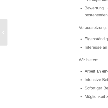
Bewertung 
bestehenden 
Bachelor- /
Voraussetzung:
Masterarbeit:
Einbindung externer
Eigenständig
Störfälle in MBSE-
Systemmodelle...
Interesse an
Wir bieten:
Arbeit an ei
Intensive Be
Sofortiger B
Möglichkeit 