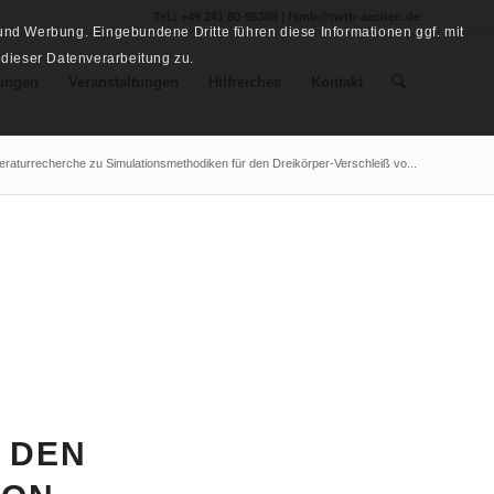
Tel.: +49 241 80-95308 | fsmb@rwth-aachen.de
nd Werbung. Eingebundene Dritte führen diese Informationen ggf. mit
 dieser Datenverarbeitung zu.
ungen
Veranstaltungen
Hilfreiches
Kontakt
iteraturrecherche zu Simulationsmethodiken für den Dreikörper-Verschleiß vo...
U
 DEN