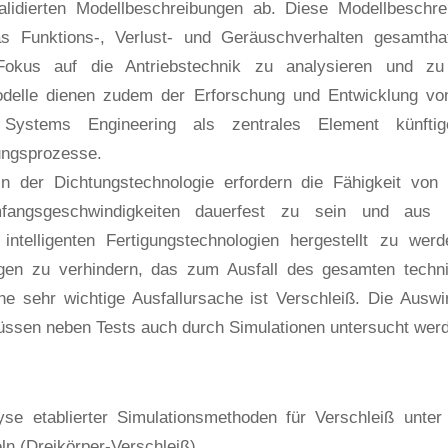
validierten Modellbeschreibungen ab. Diese Modellbeschr
s Funktions-, Verlust- und Geräuschverhalten gesamthaf
okus auf die Antriebstechnik zu analysieren und zu 
odelle dienen zudem der Erforschung und Entwicklung v
ystems Engineering als zentrales Element künftiger,
ungsprozesse.
in der Dichtungstechnologie erfordern die Fähigkeit von 
fangsgeschwindigkeiten dauerfest zu sein und aus k
 intelligenten Fertigungstechnologien hergestellt zu werd
gen zu verhindern, das zum Ausfall des gesamten tech
ne sehr wichtige Ausfallursache ist Verschleiß. Die Auswi
ssen neben Tests auch durch Simulationen untersucht wer
lyse etablierter Simulationsmethoden für Verschleiß unte
ln (Dreikörper-Verschleiß)