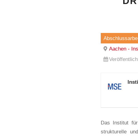
DR
Abschlussarbei
Aachen - In
Veröffentlic
Ins
Das Institut f
strukturelle u