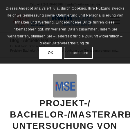
Tel.: +49 241 80-95308 | fsmb@rwth-aachen.de
Dieses Angebot analysiert, u.a. durch Cookies, Ihre Nutzung zwecks
Reichweitenmessung sowie Optimierung und Personalisierung von
Inhalten und Werbung. Eingebundene Dritte führen diese
Informationen ggf. mit weiteren Daten zusammen. Indem Sie
weitersurfen, stimmen Sie – jederzeit für die Zukunft widerruflich –
Blog - Aktuelle Neuigkeiten
dieser Datenverarbeitung zu.
Du bist hier:
Startseite
/
Projekt-/ Bachelor-/Masterarbeit: Untersuchung von Gleitlagersystemen mit...
OK
Learn more
PROJEKT-/
BACHELOR-/MASTERARB
UNTERSUCHUNG VON