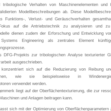
nd tribologische Verhalten von Maschinenelementen und b
validierten Modellbeschreibungen ab. Diese Modellbeschr
s Funktions-, Verlust- und Geräuschverhalten gesamthaf
okus auf die Antriebstechnik zu analysieren und zu 
odelle dienen zudem der Erforschung und Entwicklung v
ystems Engineering als zentrales Element künftiger,
ungsprozesse.
DFG-Projekts zur tribologischen Analyse texturierter Gl
rarbeit ausgeschrieben.
 konzentriert sich auf die Reduzierung von Reibung un
ystemen, wie sie beispielsweise in Windenergi
toren verwendet werden.
nmerk liegt auf der Oberflächentexturierung, die zur resso
Maschinen und Anlagen beitragen kann.
fasst sich mit der Optimierung von Oberflächenparametern