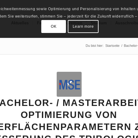
Reichweitenmessung sowie Optimierung und Personalisierung von Inhalten u
m Sie weitersurfen, stimmen Sie – jederzeit für die Zukunft widerruflich –
Aktuelles
Fachschaft
Gremien
Studium
Ausschreib
OK
Learn more
Du bist hier:
Startseite
/
Bachelor-
ACHELOR- / MASTERARBEI
OPTIMIERUNG VON
ERFLÄCHENPARAMETERN 