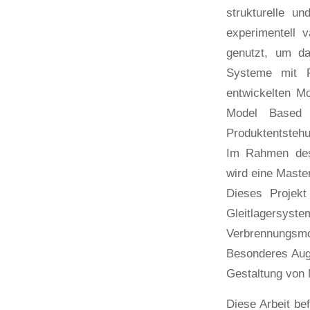
strukturelle u
experimentell 
genutzt, um da
Systeme mit F
entwickelten M
Model Based S
Produktentsteh
Im Rahmen des 
wird eine Maste
Dieses Projekt
Gleitlagers
Verbrennungsmo
Besonderes Auge
Gestaltung von 
Diese Arbeit be