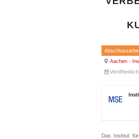
VERBE
K
Abschlussarbei
Aachen - In
Veröffentlic
Ins
Das Institut f