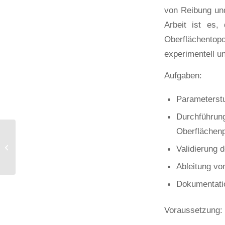
von Reibung und
Arbeit ist es,
Oberflächentopog
experimentell un
Aufgaben:
Parameterstu
Durchführ
Oberflächen
Bachelor- /
Masterarbeit:
Validierung 
Entwicklung eines
iterativen Python-
Ableitung vo
Workflows zur...
Dokumentatio
Voraussetzung: