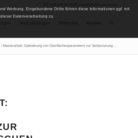
Tel.: +49 241 80-95308 | fsmb@rwth-aachen.de
nd Werbung. Eingebundene Dritte führen diese Informationen ggf. mit
 dieser Datenverarbeitung zu.
ungen
Veranstaltungen
Hilfreiches
Kontakt
 / Masterarbeit: Optimierung von Oberflächenparametern zur Verbesserung ...
T:
ZUR