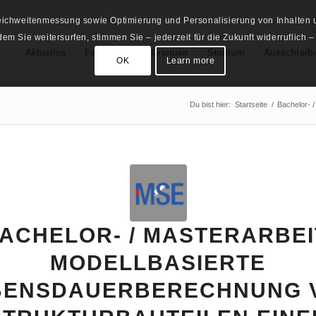
Reichweitenmessung sowie Optimierung und Personalisierung von Inhalten u
m Sie weitersurfen, stimmen Sie – jederzeit für die Zukunft widerruflich –
Aktuelles
Fachschaft
Gremien
Studium
Ausschreib
OK
Learn more
Du bist hier:
Startseite
/
Bachelor- /
ACHELOR- / MASTERARBEI
MODELLBASIERTE
BENSDAUERBERECHNUNG 