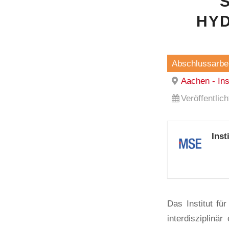
HY
Abschlussarbei
Aachen - In
Veröffentlic
Ins
Das Institut f
interdisziplinä