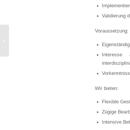
Implementier
Validierung 
Voraussetzung:
Masterarbeit:
Modellbasierte
Eigenständig
Materialauswahl und -
Optimierung im
Interesse
Entwicklungsprozess...
interdiszipli
Vorkenntniss
Wir bieten:
Flexible Ges
Zügige Bearb
Intensive Be