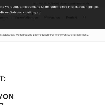
Tel.: +49 241 80-95308 | fsmb@rwth-aachen.de
nd Werbung. Eingebundene Dritte führen diese Informationen ggf. mit
 dieser Datenverarbeitung zu.
ungen
Veranstaltungen
Hilfreiches
Kontakt
 Masterarbeit: Modellbasierte Lebensdauerberechnung von Strukturbauteilen...
T:
VON