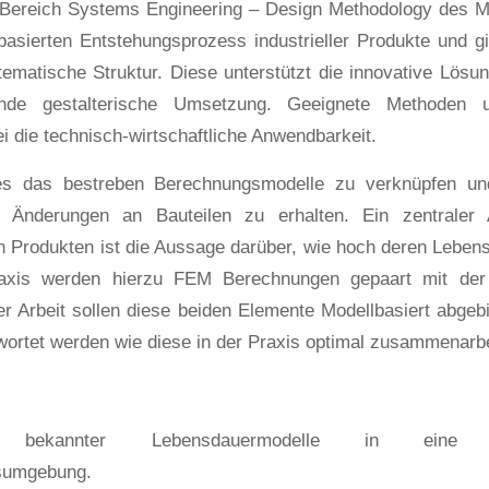
r Bereich Systems Engineering – Design Methodology des M
asierten Entstehungsprozess industrieller Produkte und gi
ematische Struktur. Diese unterstützt die innovative Lösu
ende gestalterische Umsetzung. Geeignete Methoden
i die technisch-wirtschaftliche Anwendbarkeit.
s das bestreben Berechnungsmodelle zu verknüpfen und
 Änderungen an Bauteilen zu erhalten. Ein zentraler 
n Produkten ist die Aussage darüber, wie hoch deren Lebensd
Praxis werden hierzu FEM Berechnungen gepaart mit der
er Arbeit sollen diese beiden Elemente Modellbasiert abgeb
wortet werden wie diese in der Praxis optimal zusammenarbe
on bekannter Lebensdauermodelle in eine mo
sumgebung.