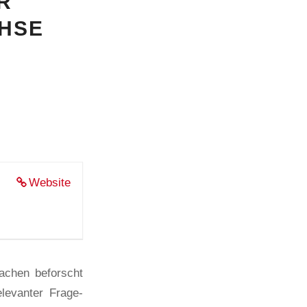
R
HSE
Website
achen beforscht
elevanter Frage-