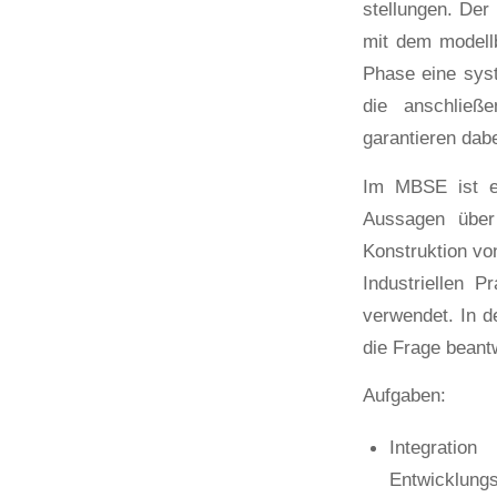
stellungen. De
mit dem modellb
Phase eine syst
die anschließ
garantieren dabe
Im MBSE ist e
Aussagen über
Konstruktion vo
Industriellen 
verwendet. In d
die Frage beant
Aufgaben:
Integrati
Entwicklung