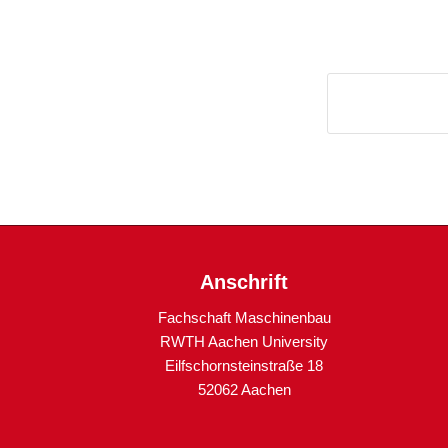
Anschrift
Fachschaft Maschinenbau
RWTH Aachen University
Eilfschornsteinstraße 18
52062 Aachen