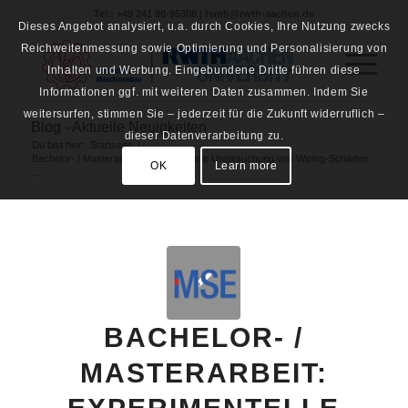
Tel.: +49 241 80-95308 | fsmb@rwth-aachen.de
Dieses Angebot analysiert, u.a. durch Cookies, Ihre Nutzung zwecks
Reichweitenmessung sowie Optimierung und Personalisierung von
Inhalten und Werbung. Eingebundene Dritte führen diese
Informationen ggf. mit weiteren Daten zusammen. Indem Sie
weitersurfen, stimmen Sie – jederzeit für die Zukunft widerruflich –
Blog - Aktuelle Neuigkeiten
dieser Datenverarbeitung zu.
Du bist hier:
Startseite
/
Bachelor- / Masterarbeit: Experimentelle Untersuchung von Wiping-Schäden
OK
Learn more
...
BACHELOR- /
MASTERARBEIT: