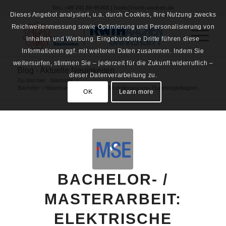
Tel.: +49 241 80-95308 | fsmb@rwth-aachen.de
Dieses Angebot analysiert, u.a. durch Cookies, Ihre Nutzung zwecks
Reichweitenmessung sowie Optimierung und Personalisierung von
Inhalten und Werbung. Eingebundene Dritte führen diese
Informationen ggf. mit weiteren Daten zusammen. Indem Sie
weitersurfen, stimmen Sie – jederzeit für die Zukunft widerruflich –
Blog - Aktuelle Neuigkeiten
dieser Datenverarbeitung zu.
Du bist hier:
Startseite
/
Bachelor- / Masterarbeit: Elektrische Modellierung von Planetengleitlagern...
OK
Learn more
BACHELOR- /
MASTERARBEIT:
ELEKTRISCHE