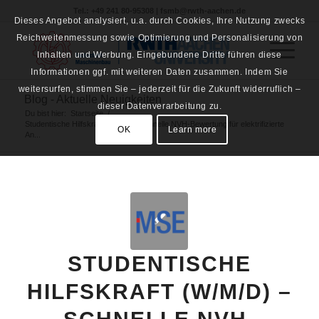
Tel.: +49 241 80-95308 | fsmb@rwth-aachen.de
Dieses Angebot analysiert, u.a. durch Cookies, Ihre Nutzung zwecks
Reichweitenmessung sowie Optimierung und Personalisierung von
Inhalten und Werbung. Eingebundene Dritte führen diese
Informationen ggf. mit weiteren Daten zusammen. Indem Sie
weitersurfen, stimmen Sie – jederzeit für die Zukunft widerruflich –
Blog - Aktuelle Neuigkeiten
dieser Datenverarbeitung zu.
Du bist hier:
Startseite
/
Studentische Hilfskraft (w/m/d) – Schnelle NVH-Bewertung für elektrifizierte
OK
Learn more
An...
STUDENTISCHE
HILFSKRAFT (W/M/D) –