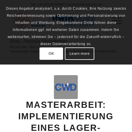
Tel.: +49 241 80-95308 | fsmb@rwth-aachen.de
Dieses Angebot analysiert, u.a. durch Cookies, Ihre Nutzung zwecks
Reichweitenmessung sowie Optimierung und Personalisierung von
Inhalten und Werbung. Eingebundene Dritte führen diese
Informationen ggf. mit weiteren Daten zusammen. Indem Sie
weitersurfen, stimmen Sie – jederzeit für die Zukunft widerruflich –
Blog - Aktuelle Neuigkeiten
dieser Datenverarbeitung zu.
Du bist hier:
Startseite
/
Masterarbeit: Implementierung eines Lager-Submodells in ein FEM-Modell...
OK
Learn more
MASTERARBEIT:
IMPLEMENTIERUNG
EINES LAGER-