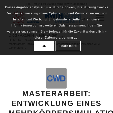
Tel.: +49 241 80-95308 | fsmb@rwth-aachen.de
Dieses Angebot analysiert, u.a. durch Cookies, Ihre Nutzung zwecks
Reichweitenmessung sowie Optimierung und Personalisierung von
Inhalten und Werbung. Eingebundene Dritte führen diese
Informationen ggf. mit weiteren Daten zusammen. Indem Sie
weitersurfen, stimmen Sie – jederzeit für die Zukunft widerruflich –
Blog - Aktuelle Neuigkeiten
dieser Datenverarbeitung zu.
Du bist hier:
Startseite
/
Masterarbeit: Entwicklung eines Mehrkörpersimulationsmodells eines WEA-
OK
Learn more
Generators ...
MASTERARBEIT:
ENTWICKLUNG EINES