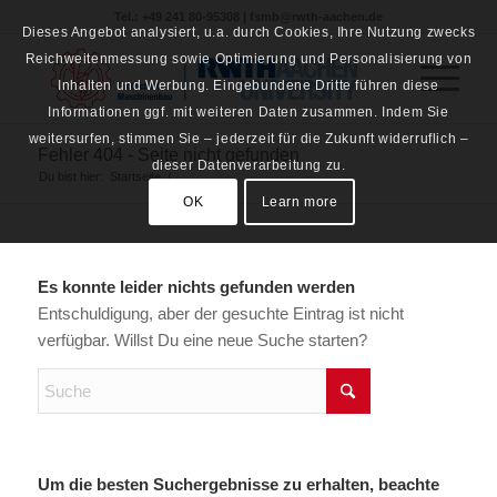
Tel.: +49 241 80-95308 | fsmb@rwth-aachen.de
Dieses Angebot analysiert, u.a. durch Cookies, Ihre Nutzung zwecks
Reichweitenmessung sowie Optimierung und Personalisierung von
Inhalten und Werbung. Eingebundene Dritte führen diese
Informationen ggf. mit weiteren Daten zusammen. Indem Sie
weitersurfen, stimmen Sie – jederzeit für die Zukunft widerruflich –
Fehler 404 - Seite nicht gefunden
dieser Datenverarbeitung zu.
Du bist hier:
Startseite
/
OK
Learn more
Es konnte leider nichts gefunden werden
Entschuldigung, aber der gesuchte Eintrag ist nicht
verfügbar. Willst Du eine neue Suche starten?
Um die besten Suchergebnisse zu erhalten, beachte